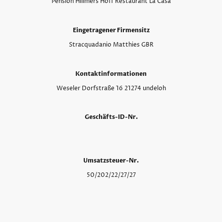
Pension Hillmers Hoff Restaurant La Casa
Eingetragener Firmensitz
Stracquadanio Matthies GBR
Kontaktinformationen
Weseler Dorfstraße 16 21274 undeloh
Geschäfts-ID-Nr.
Umsatzsteuer-Nr.
50/202/22/27/27